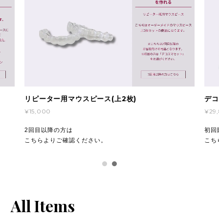
リピーター用マウスピース(上2枚)
デコ
¥15,000
¥29
2回目以降の方は
初回
こちらよりご確認ください。
こち
All Items